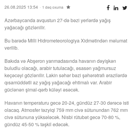
26.08.2025 13:54
1 dəq oxuma
Azərbaycanda avqustun 27-də bəzi yerlərdə yağış
yağacağı gözlənilir.
Bu barədə Milli Hidrometeorologiya Xidmətindən məlumat
verilib.
Bakıda və Abşeron yarımadasında havanın dəyişkən
buludlu olacağı, arabir tutulacağı, əsasən yağmursuz
keçəcəyi gözlənilir. Lakin səhər bəzi şəhərətrafı ərazilərdə
qısamüddətli az yağış yağacağı ehtimalı var. Arabir
güclənən şimal-qərb küləyi əsəcək.
Havanın temperaturu gecə 20-24, gündüz 27-30 dərəcə isti
olacaq. Atmosfer təzyiqi 759 mm civə sütunundan 762 mm
civə sütununa yüksələcək. Nisbi rütubət gecə 70-80 %,
gündüz 45-50 % təşkil edəcək.