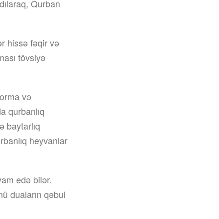
adılaraq, Qurban
r hissə fəqir və
ması tövsiyə
norma və
da qurbanlıq
ə baytarlıq
urbanlıq heyvanlar
am edə bilər.
nü duaların qəbul