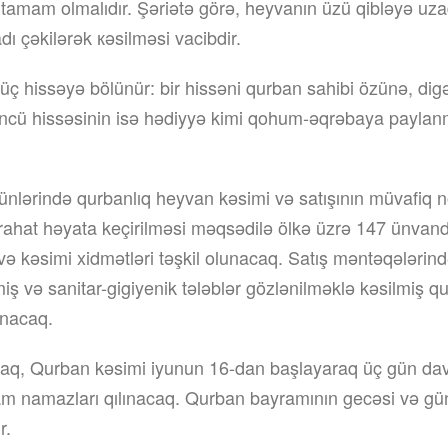
i tamam olmalıdır. Şəriətə görə, heyvanın üzü qibləyə uz
 adı çəkilərək кəsilməsi vacibdir.
ç hissəyə bölünür: bir hissəni qurban sahibi özünə, digə
çüncü hissəsinin isə hədiyyə kimi qohum-əqrəbaya paylan
nlərində qurbanlıq heyvan kəsimi və satışının müvafiq 
rahat həyata keçirilməsi məqsədilə ölkə üzrə 147 ünvan
 və kəsimi xidmətləri təşkil olunacaq. Satış məntəqələrind
ş və sanitar-gigiyenik tələblər gözlənilməklə kəsilmiş q
unacaq.
raq, Qurban kəsimi iyunun 16-dan başlayaraq üç gün dav
m namazları qılınacaq. Qurban bayramının gecəsi və gü
r.