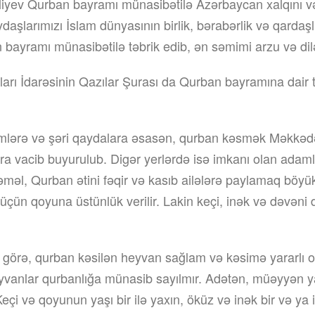
liyev Qurban bayramı münasibətilə Azərbaycan xalqını 
aşlarımızı İslam dünyasının birlik, bərabərlik və qardaşl
yramı münasibətilə təbrik edib, ən səmimi arzu və dilək
rı İdarəsinin Qazılar Şurası da Qurban bayramına dair t
lərə və şəri qaydalara əsasən, qurban kəsmək Məkkədə
ra vacib buyurulub. Digər yerlərdə isə imkanı olan adam
məl, Qurban ətini fəqir və kasıb ailələrə paylamaq böyük
üçün qoyuna üstünlük verilir. Lakin keçi, inək və dəvəni
 görə, qurban kəsilən heyvan sağlam və kəsimə yararlı ol
eyvanlar qurbanlığa münasib sayılmır. Adətən, müəyyən 
Keçi və qoyunun yaşı bir ilə yaxın, öküz və inək bir və ya ik