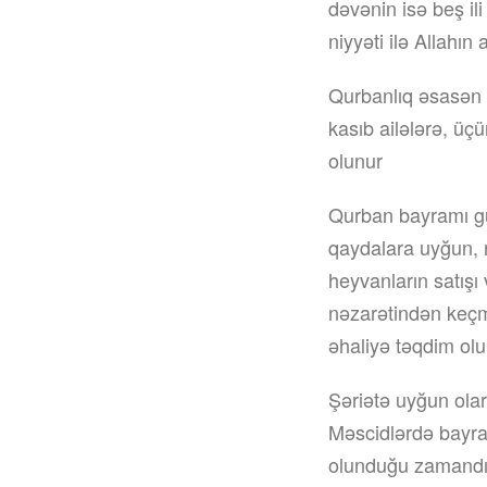
dəvənin isə beş il
niyyəti ilə Allahın
Qurbanlıq əsasən ü
kasıb ailələrə, ü
olunur
Qurban bayramı gü
qaydalara uyğun, 
heyvanların satışı
nəzarətindən keçmi
əhaliyə təqdim ol
Şəriətə uyğun ola
Məscidlərdə bayra
olunduğu zamandı