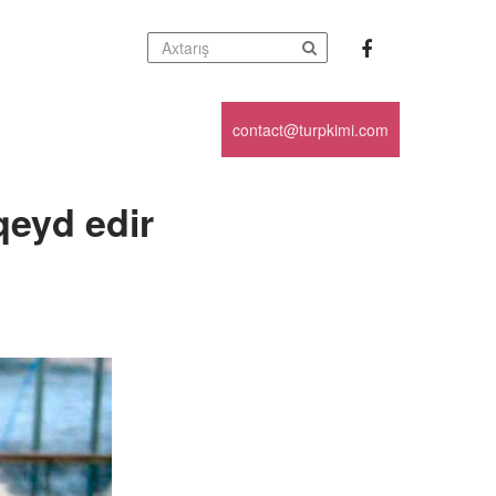
contact@turpkimi.com
qeyd edir