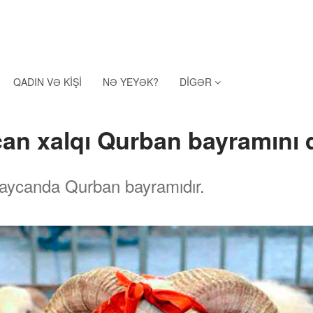
QADIN VƏ KIŞI
NƏ YEYƏK?
DIGƏR
an xalqı Qurban bayramını 
aycanda Qurban bayramıdır.