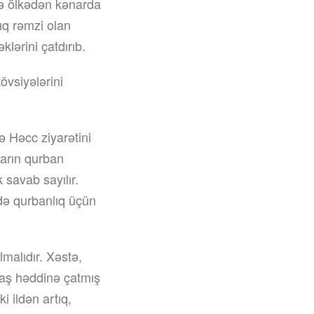
və ölkədən kənarda
ıq rəmzi olan
lərini çatdırıb.
övsiyələrini
 Həcc ziyarətini
ların qurban
 savab sayılır.
 də qurbanlıq üçün
malıdır. Xəstə,
yaş həddinə çatmış
i ildən artıq,