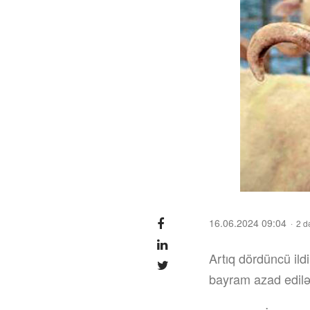
16.06.2024 09:04
2 d
Artıq dördüncü ild
bayram azad edilə