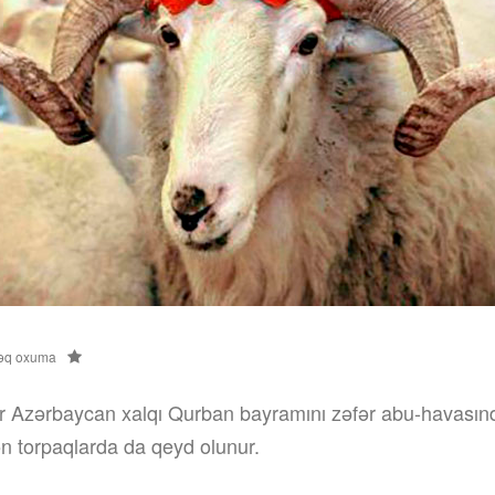
əq oxuma
ir Azərbaycan xalqı Qurban bayramını zəfər abu-havasınd
n torpaqlarda da qeyd olunur.