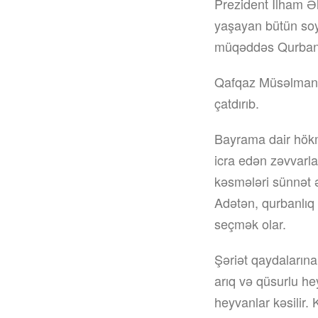
Prezident İlham Ə
yaşayan bütün soyd
müqəddəs Qurban ba
Qafqaz Müsəlmanla
çatdırıb.
Bayrama dair hökm
icra edən zəvvarla
kəsmələri sünnət ə
Adətən, qurbanlıq 
seçmək olar.
Şəriət qaydalarına
arıq və qüsurlu h
heyvanlar kəsilir. 