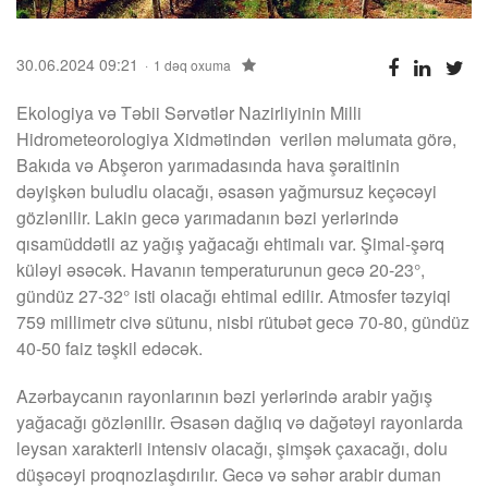
30.06.2024 09:21
1 dəq oxuma
Ekologiya və Təbii Sərvətlər Nazirliyinin Milli
Hidrometeorologiya Xidmətindən verilən məlumata görə,
Bakıda və Abşeron yarımadasında hava şəraitinin
dəyişkən buludlu olacağı, əsasən yağmursuz keçəcəyi
gözlənilir. Lakin gecə yarımadanın bəzi yerlərində
qısamüddətli az yağış yağacağı ehtimalı var. Şimal-şərq
küləyi əsəcək. Havanın temperaturunun gecə 20-23°,
gündüz 27-32° isti olacağı ehtimal edilir. Atmosfer təzyiqi
759 millimetr civə sütunu, nisbi rütubət gecə 70-80, gündüz
40-50 faiz təşkil edəcək.
Azərbaycanın rayonlarının bəzi yerlərində arabir yağış
yağacağı gözlənilir. Əsasən dağlıq və dağətəyi rayonlarda
leysan xarakterli intensiv olacağı, şimşək çaxacağı, dolu
düşəcəyi proqnozlaşdırılır. Gecə və səhər arabir duman