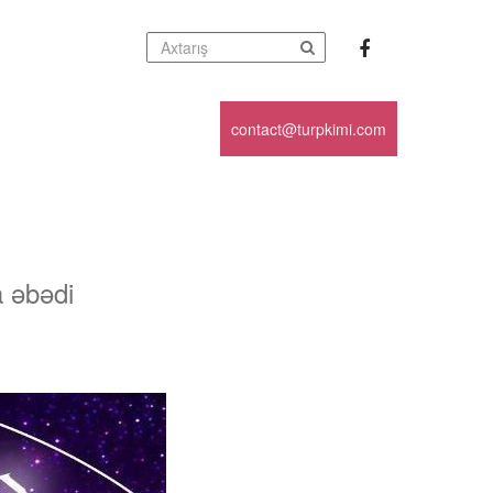
contact@turpkimi.com
a əbədi