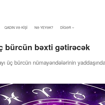
QADIN VƏ KIŞI
NƏ YEYƏK?
DIGƏR
ç bürcün bəxti gətirəcək
yayı üç bürcün nümayəndələrinin yaddaşınd