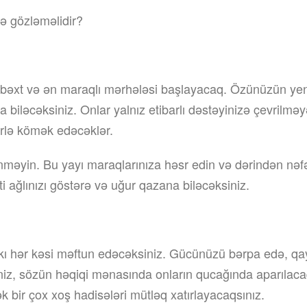
ə gözləməlidir?
bəxt və ən maraqlı mərhələsi başlayacaq. Özünüzün yeni 
a biləcəksiniz. Onlar yalnız etibarlı dəstəyinizə çevrilm
rlə kömək edəcəklər.
ünməyin. Bu yayı maraqlarınıza həsr edin və dərindən nə
ti ağlınızı göstərə və uğur qazana biləcəksiniz.
kı hər kəsi məftun edəcəksiniz. Gücünüzü bərpa edə, qayğ
iniz, sözün həqiqi mənasında onların qucağında aparılaca
ək bir çox xoş hadisələri mütləq xatırlayacaqsınız.