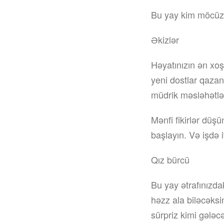
Bu yay kim möcüz
Əkizlər
Həyatınızın ən xoş
yeni dostlar qazan
müdrik məsləhətlə
Mənfi fikirlər düş
başlayın. Və işdə i
Qız bürcü
Bu yay ətrafınızda
həzz ala biləcəks
sürpriz kimi gələc