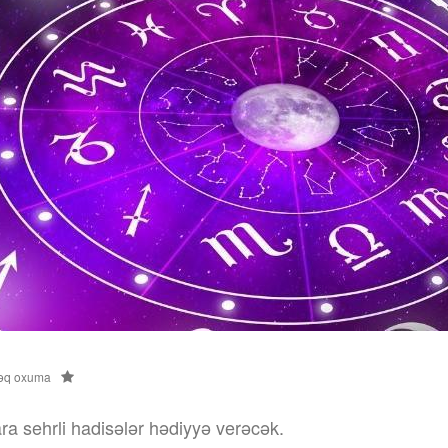
əq oxuma
ra sehrli hadisələr hədiyyə verəcək.