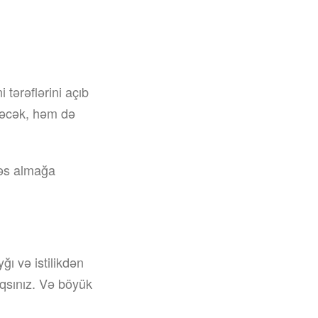
tərəflərini açıb
əyəcək, həm də
fəs almağa
ı və istilikdən
qsınız. Və böyük