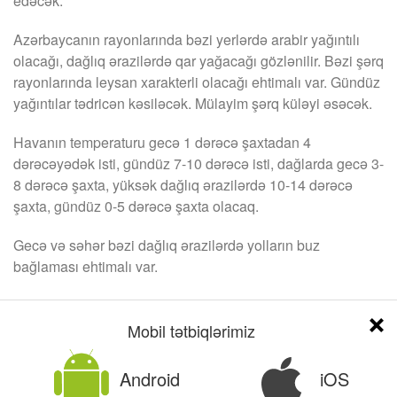
edəcək.
Azərbaycanın rayonlarında bəzi yerlərdə arabir yağıntılı
olacağı, dağlıq ərazilərdə qar yağacağı gözlənilir. Bəzi şərq
rayonlarında leysan xarakterli olacağı ehtimalı var. Gündüz
yağıntılar tədricən kəsiləcək. Mülayim şərq küləyi əsəcək.
Havanın temperaturu gecə 1 dərəcə şaxtadan 4
dərəcəyədək isti, gündüz 7-10 dərəcə isti, dağlarda gecə 3-
8 dərəcə şaxta, yüksək dağlıq ərazilərdə 10-14 dərəcə
şaxta, gündüz 0-5 dərəcə şaxta olacaq.
Gecə və səhər bəzi dağlıq ərazilərdə yolların buz
bağlaması ehtimalı var.
TurpKimi.com
Mobil tətbiqlərimiz
Əlaqəli xəbərlər
DAHA ÇOX
Android
iOS