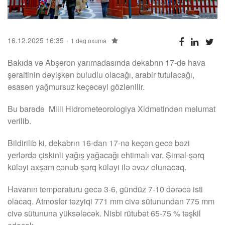
16.12.2025 16:35
1 dəq oxuma
Bakıda və Abşeron yarımadasında dekabrın 17-də hava
şəraitinin dəyişkən buludlu olacağı, arabir tutulacağı,
əsasən yağmursuz keçəcəyi gözlənilir.
Bu barədə Milli Hidrometeorologiya Xidmətindən məlumat
verilib.
Bildirilib ki, dekabrın 16-dan 17-nə keçən gecə bəzi
yerlərdə çiskinli yağış yağacağı ehtimalı var. Şimal-şərq
küləyi axşam cənub-şərq küləyi ilə əvəz olunacaq.
Havanın temperaturu gecə 3-6, gündüz 7-10 dərəcə isti
olacaq. Atmosfer təzyiqi 771 mm civə sütunundan 775 mm
civə sütununa yüksələcək. Nisbi rütubət 65-75 % təşkil