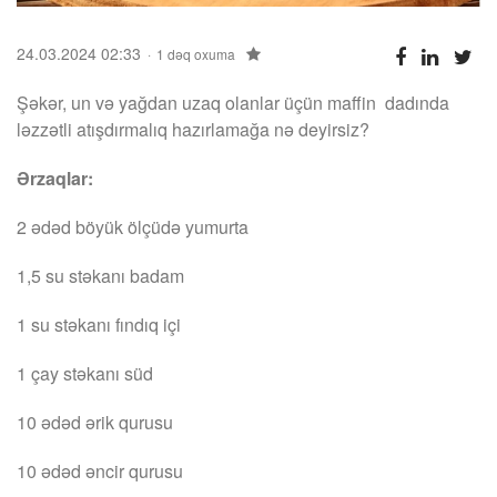
24.03.2024 02:33
1 dəq oxuma
Şəkər, un və yağdan uzaq olanlar üçün maffin dadında
ləzzətli atışdırmalıq hazırlamağa nə deyirsiz?
Ərzaqlar:
2 ədəd böyük ölçüdə yumurta
1,5 su stəkanı badam
1 su stəkanı fındıq içi
1 çay stəkanı süd
10 ədəd ərik qurusu
10 ədəd əncir qurusu