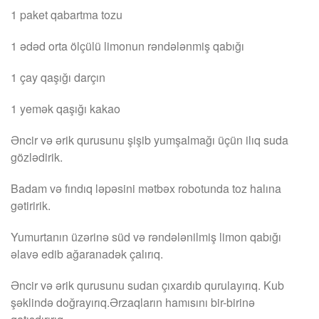
1 paket qabartma tozu
1 ədəd orta ölçülü limonun rəndələnmiş qabığı
1 çay qaşığı darçın
1 yemək qaşığı kakao
Əncir və ərik qurusunu şişib yumşalmağı üçün ilıq suda
gözlədirik.
Badam və fındıq ləpəsini mətbəx robotunda toz halına
gətiririk.
Yumurtanın üzərinə süd və rəndələnilmiş limon qabığı
əlavə edib ağaranadək çalırıq.
Əncir və ərik qurusunu sudan çıxardıb qurulayırıq. Kub
şəklində doğrayırıq.Ərzaqların hamısını bir-birinə