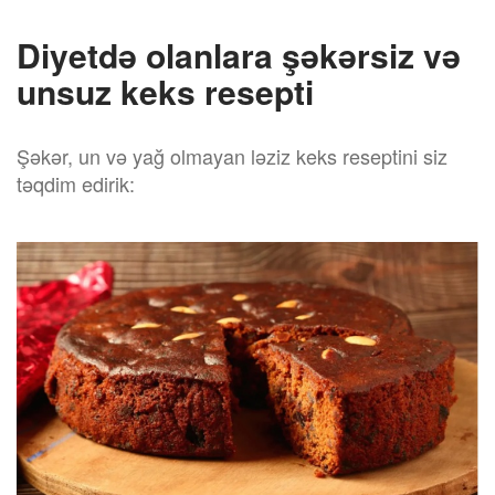
Diyetdə olanlara şəkərsiz və
unsuz keks resepti
Şəkər, un və yağ olmayan ləziz keks reseptini siz
təqdim edirik: