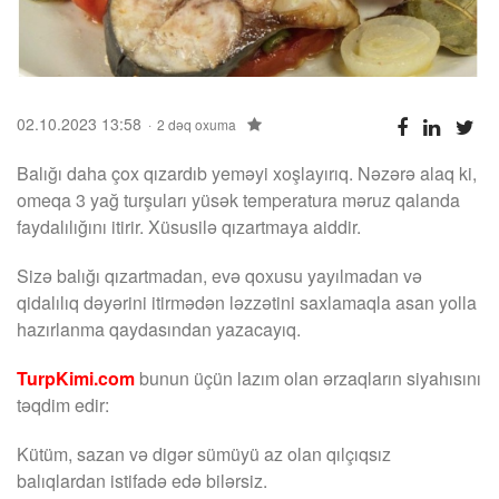
02.10.2023 13:58
2 dəq oxuma
Balığı daha çox qızardıb yeməyi xoşlayırıq. Nəzərə alaq ki,
omeqa 3 yağ turşuları yüsək temperatura məruz qalanda
faydalılığını itirir. Xüsusilə qızartmaya aiddir.
Sizə balığı qızartmadan, evə qoxusu yayılmadan və
qidalılıq dəyərini itirmədən ləzzətini saxlamaqla asan yolla
hazırlanma qaydasından yazacayıq.
TurpKimi.com
bunun üçün lazım olan ərzaqların siyahısını
təqdim edir:
Kütüm, sazan və digər sümüyü az olan qılçıqsız
balıqlardan istifadə edə bilərsiz.