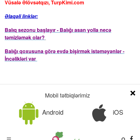
Vüsalə Əlövsətqızı, TurpKimi.com
Əlaqəli linklər:
Balıq sezonu başlayır - Balığı asan yolla necə
təmizləmək olar?
Balığı qoxusuna görə evdə bişirmək istəməyənlər -
İncəlikləri var
Mobil tətbiqlərimiz
Əlaqəli xəbərlər
DAHA ÇOX
Android
iOS
Created by Novum @2019 - @2026