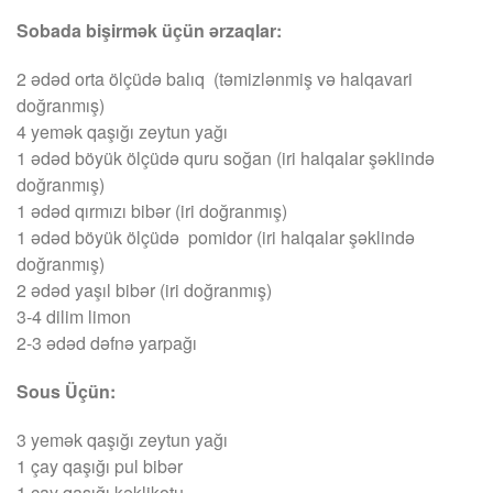
Sobada bişirmək üçün ərzaqlar:
2 ədəd orta ölçüdə balıq (təmizlənmiş və halqavari
doğranmış)
4 yemək qaşığı zeytun yağı
1 ədəd böyük ölçüdə quru soğan (iri halqalar şəklində
doğranmış)
1 ədəd qırmızı bibər (iri doğranmış)
1 ədəd böyük ölçüdə pomidor (iri halqalar şəklində
doğranmış)
2 ədəd yaşıl bibər (iri doğranmış)
3-4 dilim limon
2-3 ədəd dəfnə yarpağı
Sous Üçün:
3 yemək qaşığı zeytun yağı
1 çay qaşığı pul bibər
1 çay qaşığı kəklikotu