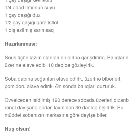
1/4 ədəd limonun suyu
1 çay qaşığı duz
1/2 çay qaşığı qara istiot
1 diş əzilmiş sarımsaq
Hazırlanması:
Sous üçün lazım olanları bir-birinə qarışdırırıq. Balıqların
üzərinə əlavə edib 10 dəqiqə gözləyirik.
Soba qabına soğanları əlavə edirik, üzərinə bibərləri,
pomidoru əlavə edirik. Ən sonda balıqları düzürük.
Əvvəlcədən isidilmiş 190 dərəcə sobada üzərləri qızarıb
rəngi dəyişənə qədər, təxminən 30 dəqiqə bişiririk. Bu
müddət sobanızın markasına görə dəyişə bilər.
Nuş olsun!