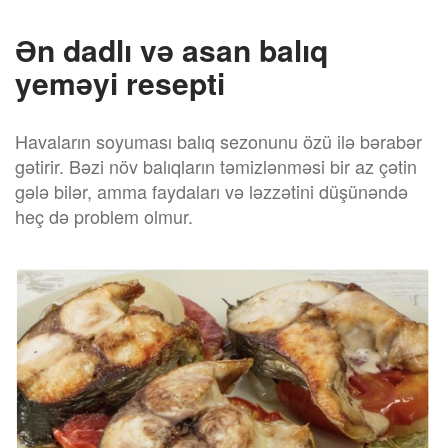
Ən dadlı və asan balıq
yeməyi resepti
Havaların soyuması balıq sezonunu özü ilə bərabər
gətirir. Bəzi növ balıqların təmizlənməsi bir az çətin
gələ bilər, amma faydaları və ləzzətini düşünəndə
heç də problem olmur.