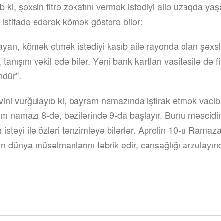
ib ki, şəxsin fitrə zəkatını vermək istədiyi ailə uzaqda yaş
istifadə edərək kömək göstərə bilər:
yan, kömək etmək istədiyi kasıb ailə rayonda olan şəxs
anışını vəkil edə bilər. Yəni bank kartları vasitəsilə də fi
dür".
ni vurğulayıb ki, bayram namazında iştirak etmək vacib 
m namazı 8-də, bəzilərində 9-da başlayır. Bunu məscidi
 istəyi ilə özləri tənzimləyə bilərlər. Aprelin 10-u Ramaz
 dünya müsəlmanlarını təbrik edir, cansağlığı arzulayırıq