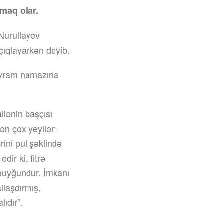
rmaq olar.
Nurullayev
çıqlayarkən deyib.
ayram namazına
ilənin başçısı
 ən çox yeyilən
ini pul şəklində
ir ki, fitrə
əuyğundur. İmkanı
laşdırmış,
lıdır”.