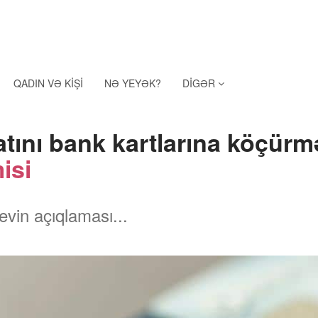
QADIN VƏ KIŞI
NƏ YEYƏK?
DIGƏR
atını bank kartlarına köçürm
isi
evin açıqlaması...