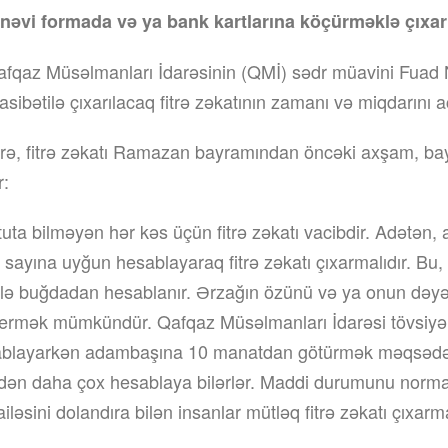
nənəvi formada və ya bank kartlarına köçürməklə çıxa
fqaz Müsəlmanları İdarəsinin (QMİ) sədr müavini Fuad 
bətilə çıxarılacaq fitrə zəkatının zamanı və miqdarını a
örə, fitrə zəkatı Ramazan bayramından öncəki axşam, b
r:
tuta bilməyən hər kəs üçün fitrə zəkatı vacibdir. Adətən, a
in sayına uyğun hesablayaraq fitrə zəkatı çıxarmalıdır. Bu,
lə buğdadan hesablanır. Ərzağın özünü və ya onun dəyər
vermək mümkündür. Qafqaz Müsəlmanları İdarəsi tövsiyə ed
esablayarkən adambaşına 10 manatdan götürmək məqsəd
dən daha çox hesablaya bilərlər. Maddi durumunu normal
iləsini dolandıra bilən insanlar mütləq fitrə zəkatı çıxarma