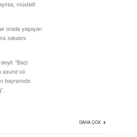
ayırsa, müxtəlif
lər orada yaşayan
trə zəkatını
deyil: "Bəzi
n axund və
an bayramıdır.
”.
DAHA ÇOX