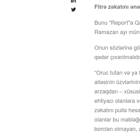
Fitrə zəkatını ə
Bunu "Report"a Qa
Ramazan ayı münasi
Onun sözlərinə g
qədər çıxarılmalıdı
“Oruc tutan və ya 
ailəsinin üzvlərin
ərzaqdan – xüsusi
ehtiyacı olanlara 
zəkatını pulla h
olanlar bu məbləğ
borcları olmayan, a