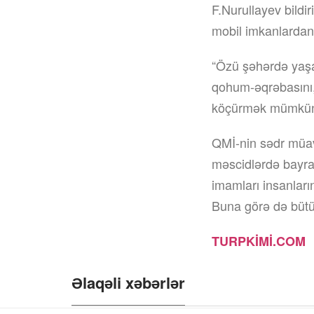
F.Nurullayev bildir
mobil imkanlardan 
“Özü şəhərdə yaşa
qohum-əqrəbasını, t
köçürmək mümkün
QMİ-nin sədr müavi
məscidlərdə bayra
imamları insanların
Buna görə də bütün
TURPKİMİ.COM
Əlaqəli xəbərlər