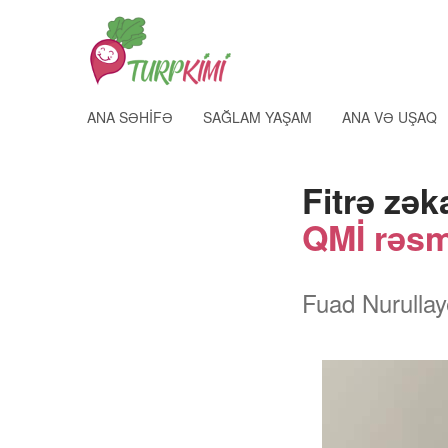
ANA SƏHIFƏ
SAĞLAM YAŞAM
ANA VƏ UŞAQ
Fitrə zək
QMİ rəsm
Fuad Nurullay