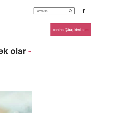
contact@turpkimi.com
ək olar
-