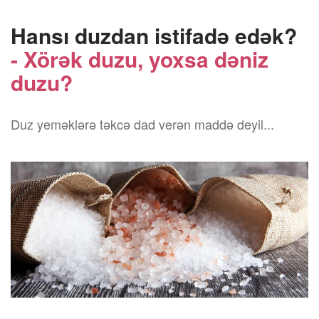
Hansı duzdan istifadə edək?
- Xörək duzu, yoxsa dəniz
duzu?
Duz yeməklərə təkcə dad verən maddə deyil...