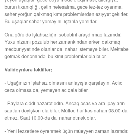
burun tıxanıqlığı, çətin nəfəsalma, gecə tez-tez oyanma,
səhər yorğun qalxmaq kimi problemlərdən əziyyət çəkirlər.
Bu uşaqlar səhər yeməyini iştahla yemirlər.
Ona görə də iştahsızlığın səbəbini araşdırmaq lazımdır.
Yuxu nizamı pozulub hər zamankından erkən qalxmaq
məcburiyyətində olanlar da nahar istəməyə bilər. Məktəbə
getmək dönəmində bu kimi problemlər ola bilər.
Valideynlərə təkliflər;
- Uşağınızın iştahsız olmasını anlayışla qarşılayın. Aclıq
cəza olmasa da, yeməyən ac qala bilər.
- Paylara ciddi nəzarət edin. Ancaq əsas və ara payların
saatları dəyişkən ola bilər. Mütləq hər kəs naharı 08.00-da
etməz. Saat 10.00-da da nahar etmək olar.
- Yeni ləzzətlərə öyrənmək üçün müəyyən zaman lazımdır.