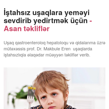
İştahsız uşaqlara yeməyi
sevdirib yedirtmək üçün
-
Asan təkliflər
Uşaq qastroenteroloq hepatoloqu və qidalanma üzrə
mütəxəssis prof. Dr. Makbule Eren uşaqlarda
iştahsızlıqla əlaqədar müəyyən təkliflər verib.