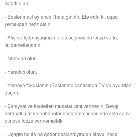
Səbrli olun.
- Bəslənməyi əyləncəli hala gətirin. Elə edin ki, uşaq
yeməkdən həzz alsın.
- Alış-verişdə uşağınızın qida seçməsinə icazə verin,
istiqamətləndirin.
- Nümunə olun.
- Yaradıcı olun.
- Yeməyə fokuslanın (Bəslənmə əsnasında TV və oyundan
qaçın).
- Şirniyyat və konfetləri mükafat kimi verməyin. Sevgi,
narahatlıqlar və bəhanələr bəslənmə əsnasında sizə səhv
etməyə icazə verməməlidir.
- Uşağın nə ilə nə qədər bəsləndiyindən əlavə necə