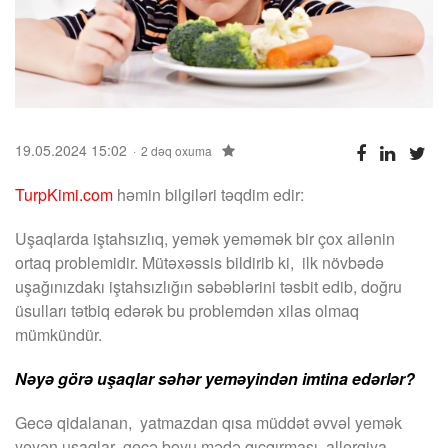
19.05.2024 15:02
2 dəq oxuma
TurpKimi.com
həmin bilgiləri təqdim edir:
Uşaqlarda iştahsızlıq, yemək yeməmək bir çox ailənin
ortaq problemidir. Mütəxəssis bildirib ki, ilk növbədə
uşağınızdakı iştahsızlığın səbəblərini təsbit edib, doğru
üsulları tətbiq edərək bu problemdən xilas olmaq
mümkündür.
Nəyə görə uşaqlar səhər yeməyindən imtina edərlər?
Gecə qidalanan, yatmazdan qısa müddət əvvəl yemək
yeyən uşaqlar gecə boyu mədə qıcqırması, allergiya,