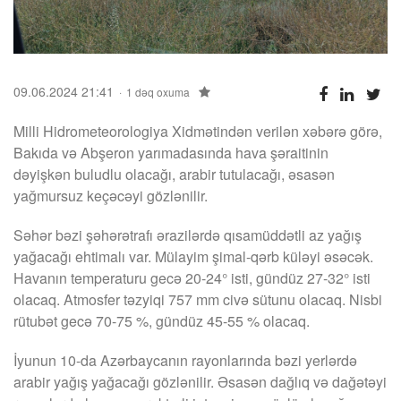
09.06.2024 21:41
1 dəq oxuma
Milli Hidrometeorologiya Xidmətindən verilən xəbərə görə,
Bakıda və Abşeron yarımadasında hava şəraitinin
dəyişkən buludlu olacağı, arabir tutulacağı, əsasən
yağmursuz keçəcəyi gözlənilir.
Səhər bəzi şəhərətrafı ərazilərdə qısamüddətli az yağış
yağacağı ehtimalı var. Mülayim şimal-qərb küləyi əsəcək.
Havanın temperaturu gecə 20-24° isti, gündüz 27-32° isti
olacaq. Atmosfer təzyiqi 757 mm civə sütunu olacaq. Nisbi
rütubət gecə 70-75 %, gündüz 45-55 % olacaq.
İyunun 10-da Azərbaycanın rayonlarında bəzi yerlərdə
arabir yağış yağacağı gözlənilir. Əsasən dağlıq və dağətəyi