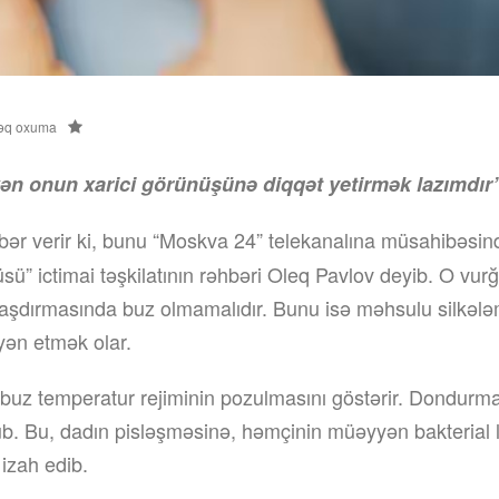
əq oxuma
n onun xarici görünüşünə diqqət yetirmək lazımdır”
bər verir ki, bunu “Moskva 24” telekanalına müsahibəsind
sü” ictimai təşkilatının rəhbəri Oleq Pavlov deyib. O vurğ
şdırmasında buz olmamalıdır. Bunu isə məhsulu silkəl
ən etmək olar.
uz temperatur rejiminin pozulmasını göstərir. Dondurma 
b. Bu, dadın pisləşməsinə, həmçinin müəyyən bakterial 
 izah edib.