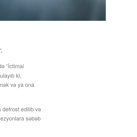
.
ə “İctimai
ulayıb ki,
əmək və ya ona
defrost edilib və
lezyonlara səbəb