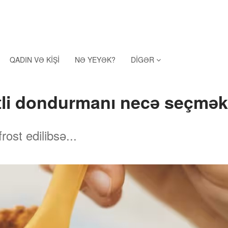
QADIN VƏ KIŞI
NƏ YEYƏK?
DIGƏR
tli dondurmanı necə seçmək
ost edilibsə...