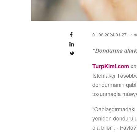
01.06.2024 01:27
1 d
“Dondurma alarkə
xə
TurpKimi.com
İstehlakçı Təşəbbü
dondurmanın qabla
toxunmaqla müəyy
“Qablaşdırmadakı b
yenidən dondurulu
ola bilər”, - Pavlov