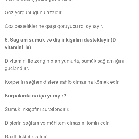
Göz yorğunluğunu azaldır.
Göz xəstəliklərinə qarşı qoruyucu rol oynayır.
6. Sağlam sümük və diş inkişafını dəstəkləyir (D
vitamini ilə)
D vitamini ilə zəngin olan yumurta, sümük sağlamlığını
gücləndirir.
Körpənin sağlam dişlərə sahib olmasına kömək edir.
Körpələrdə nə işə yarayır?
Sümük inkişafını sürətləndirir.
Dişlərin sağlam və möhkəm olmasını təmin edir.
Raxit riskini azaldır.