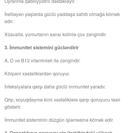
Öyrənmə qabiliyyətini dəstəkləyir.
İrəliləyən yaşlarda güclü yaddaşa sahib olmağa kömək
edir.
Xüsusilə, yumurtanın sarısı kolinlə çox zəngindir.
3. İmmunitet sistemini gücləndirir
A, D və B12 vitaminləri ilə zəngindir.
Körpəni xəstəliklərdən qoruyur.
İnfeksiyalara qarşı daha güclü immunitet yaradır.
Qrip, soyuqdəymə kimi xəstəliklərə qarşı qoruyucu təsir
göstərir.
İmmunitet sisteminin düzgün işləməsinə kömək edir.
4. Qanazlığının qarşısını alır (tərkibindəki yüksək