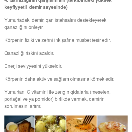
keyfiyyətli dəmir sayəsində)
Yumurtadakı dəmir, qan istehsalını dəstəkləyərək
qanazlığını önləyir.
Körpənin fiziki və zehni inkişafına müsbət təsir edir.
Qanazlığı riskini azaldır.
Enerji səviyyəsini yüksəldir.
Körpənin daha aktiv və sağlam olmasına kömək edir.
Yumurtanı C vitamini ilə zəngin qidalarla (məsələn,
portağal və ya pomidor) birlikdə vermək, dəmirin
sorulmasını artırır.