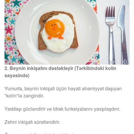
2. Beynin inkişafını dəstəkləyir (Tərkibindəki kolin
sayəsində)
Yumurta, beynin inkişafı üçün həyati əhəmiyyət daşıyan
"kolin"lə zəngindir.
Yaddaşı gücləndirir və idrak funksiyalarını yaxşılaşdırır.
Zehni inkişafı sürətləndirir.