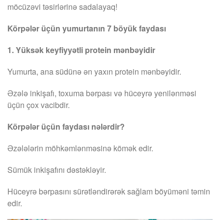
möcüzəvi təsirlərinə sadalayaq!
Körpələr üçün yumurtanın 7 böyük faydası
1. Yüksək keyfiyyətli protein mənbəyidir
Yumurta, ana südünə ən yaxın protein mənbəyidir.
Əzələ inkişafı, toxuma bərpası və hüceyrə yenilənməsi
üçün çox vacibdir.
Körpələr üçün faydası nələrdir?
Əzələlərin möhkəmlənməsinə kömək edir.
Sümük inkişafını dəstəkləyir.
Hüceyrə bərpasını sürətləndirərək sağlam böyüməni təmin
edir.