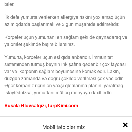
bilər.
İlk dəfə yumurta verilərkən allergiya riskini yoxlamaq üçün
az miqdarda başlanmalı və 3 gün müşahidə edilməlidir.
Körpələr üçün yumurtanı ən sağlam şəkildə qaynadaraq və
ya omlet şəklində bişirə bilərsiniz.
Yumurta, körpələr üçün əsl qida anbarıdır. İmmunitet
sistemindən tutmuş beynin inkişafına qədər bir çox faydası
var və körpənin sağlam böyüməsinə kömək edir. Lakin,
düzgün zamanda və doğru şəkildə verilməsi çox vacibdir.
Əgər körpəniz üçün ən yaxşı qidalanma planını yaratmaq
istəyirsinizsə, yumurtanı mütləq menyuya daxil edin.
Vüsalə Əlövsətqızı,TurpKimi.com
Mobil tətbiqlərimiz