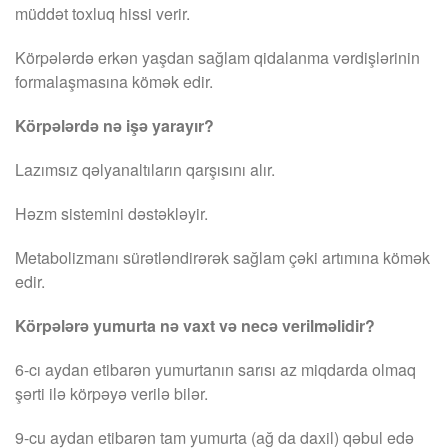
müddət toxluq hissi verir.
Körpələrdə erkən yaşdan sağlam qidalanma vərdişlərinin
formalaşmasına kömək edir.
Körpələrdə nə işə yarayır?
Lazımsız qəlyanaltıların qarşısını alır.
Həzm sistemini dəstəkləyir.
Metabolizmanı sürətləndirərək sağlam çəki artımına kömək
edir.
Körpələrə yumurta nə vaxt və necə verilməlidir?
6-cı aydan etibarən yumurtanın sarısı az miqdarda olmaq
şərti ilə körpəyə verilə bilər.
9-cu aydan etibarən tam yumurta (ağ da daxil) qəbul edə