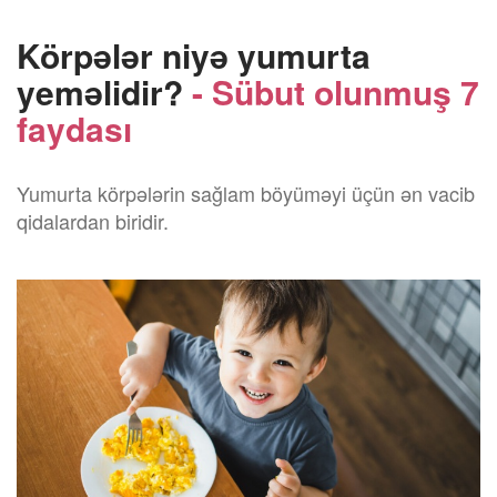
Körpələr niyə yumurta
yeməlidir?
- Sübut olunmuş 7
faydası
Yumurta körpələrin sağlam böyüməyi üçün ən vacib
qidalardan biridir.