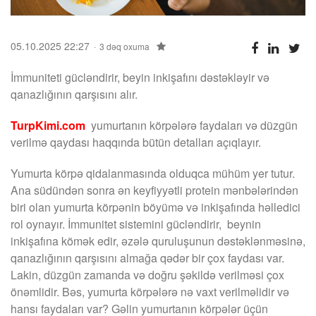
05.10.2025 22:27
3 dəq oxuma
İmmuniteti gücləndirir, beyin inkişafını dəstəkləyir və
qanazlığının qarşısını alır.
TurpKimi.com
yumurtanın körpələrə faydaları və düzgün
verilmə qaydası haqqında bütün detalları açıqlayır.
Yumurta körpə qidalanmasında olduqca mühüm yer tutur.
Ana südündən sonra ən keyfiyyətli protein mənbələrindən
biri olan yumurta körpənin böyümə və inkişafında həlledici
rol oynayır. İmmunitet sistemini gücləndirir, beynin
inkişafına kömək edir, əzələ quruluşunun dəstəklənməsinə,
qanazlığının qarşısını almağa qədər bir çox faydası var.
Lakin, düzgün zamanda və doğru şəkildə verilməsi çox
önəmlidir. Bəs, yumurta körpələrə nə vaxt verilməlidir və
hansı faydaları var? Gəlin yumurtanın körpələr üçün