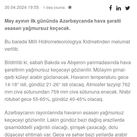
30.04.2024 19:55
1 dəq oxuma
May ayının ilk günündə Azərbaycanda hava şəraiti
əsasən yağmursuz keçəcək.
Bu barədə Milli Hidrometeorologiya Xidmətindən məlumat
verilib.
Bildirilib ki, sabah Bakıda və Abşeron yarımadasında hava
şəraitinin yağmursuz keçəcəyi gözlənilir. Mülayim şimal-
qərb küləyi arabir güclənəcək. Havanın temperaturu gecə
14-18° isti, gündüz 21-26° isti olacaq. Atmosfer təzyiqi 762
mm civə sütunundan 759 mm civə sütununa enəcək. Nisbi
rütubət gecə 55-65%, gündüz 40-45% olacaq.
Azərbaycanın rayonlarında havanın əsasən yağmursuz
keçəcəyi gözlənilir. Lakin gündüz bəzi dağlıq ərazilərdə
qısamüddətli yağıntılı olacağı, şimşək çaxacağı, dolu
düşəcəyi ehtimalı var. Gecə və səhər bəzi yerlərdə arabir