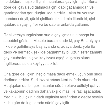
ilə doldurulmuş zərif çini fincanlarda çay içirmişlər.Buna
görə də, çaya süd qatmaqla çini qabı çatlamaqdan və
qaralmaqdan qoruduqları iddia edilir. Lakin bu versiya
inandırıcı deyil, çünki çinlilərin özləri min illərdir ki, çini
qablardan çay içirlər və bu qablar onlarda çatlamır.
Real versiya ingilislərin südlə çay içməsinin başqa bir
səbəbini göstərir. Məsələ burasındadır ki, çay Britaniyaya
ilk dəfə gətirilməyə başlayanda o, adaya dəniz yolu ilə
gəlib və hermetik şəkildə bağlanmayıb. Uzun səfər zamanı
çay rütubətlənmiş və keyfiyyəti aşağı düşmüş olurdu.
İngiltərədə su da keyfiyyətsiz idi.
Ona görə də, içkini heç olmasa dadlı etmək üçün onu südlı
dadlandırırdılar. Süd ləzzət artırıcı kimi istifadə olunurdu.
Həqiqətən də, bir çox insanlar südün əlavə edildiyi qəhvə
və kakaonun dadının daha yaxşı olması ilə razılaşacaqlar.
Yəqin ki, bu içkinin dadı ingilislər tərəfindən o qədər sevilib
ki, bu gün də İngiltərədə südlü çay içilir.