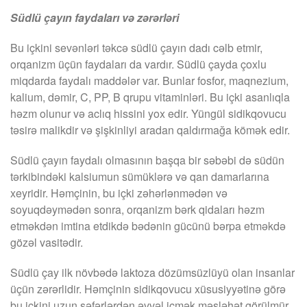
Südlü çayın faydaları və zərərləri
Bu içkini sevənləri təkcə südlü çayın dadı cəlb etmir,
orqanizm üçün faydaları da vardır. Südlü çayda çoxlu
miqdarda faydalı maddələr var. Bunlar fosfor, maqnezium,
kalium, dəmir, C, PP, B qrupu vitaminləri. Bu içki asanlıqla
həzm olunur və aclıq hissini yox edir. Yüngül sidikqovucu
təsirə malikdir və şişkinliyi aradan qaldırmağa kömək edir.
Südlü çayın faydalı olmasının başqa bir səbəbi də südün
tərkibindəki kalsiumun sümüklərə və qan damarlarına
xeyridir. Həmçinin, bu içki zəhərlənmədən və
soyuqdəymədən sonra, orqanizm bərk qidaları həzm
etməkdən imtina etdikdə bədənin gücünü bərpa etməkdə
gözəl vasitədir.
Südlü çay ilk növbədə laktoza dözümsüzlüyü olan insanlar
üçün zərərlidir. Həmçinin sidikqovucu xüsusiyyətinə görə
bu içkini uzun səfərlərdən əvvəl içmək məsləhət görülmür.