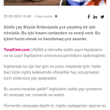
20.09.2024 18:40
2 dəq oxuma
Südlü çay Böyük Britaniyada çox yayılmış bir içki
növüdür. Bu içki insanı canlandırır və enerji verir. Bu
içkini həzm etmək və hazırlamaq çox asandır.
TurpKimi.com
UNİAN-a istinadla südlü çayın faydalarını
və nə üçün İngiltərənin simvoluna çevrildiyini aydınlaşdırıb.
İngiltərədə bu içki hər gün və çoxlu miqdarda içilir. Hətta
bəzi kiçik ingilis kafelərində ofisiantlar heç soruşmadan
sizin südünüzə çay qatacaqlar.
Bu ənənə haradan gəlib? İngilislərin südlə çay içməsinin
iki versiyası var: romantik və realist.
Romantik versiyada deyilir ki, ingilis zadəganları qaynar su