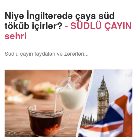
Niyə İngiltərədə çaya süd
töküb içirlər?
- SÜDLÜ ÇAYIN
sehri
Südlü çayın faydaları və zərərləri...