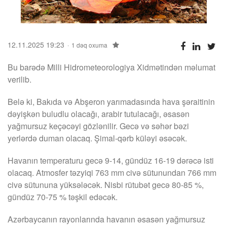
12.11.2025 19:23
1 dəq oxuma
Bu barədə Milli Hidrometeorologiya Xidmətindən məlumat
verilib.
Belə ki, Bakıda və Abşeron yarımadasında hava şəraitinin
dəyişkən buludlu olacağı, arabir tutulacağı, əsasən
yağmursuz keçəcəyi gözlənilir. Gecə və səhər bəzi
yerlərdə duman olacaq. Şimal-qərb küləyi əsəcək.
Havanın temperaturu gecə 9-14, gündüz 16-19 dərəcə isti
olacaq. Atmosfer təzyiqi 763 mm civə sütunundan 766 mm
civə sütununa yüksələcək. Nisbi rütubət gecə 80-85 %,
gündüz 70-75 % təşkil edəcək.
Azərbaycanın rayonlarında havanın əsasən yağmursuz