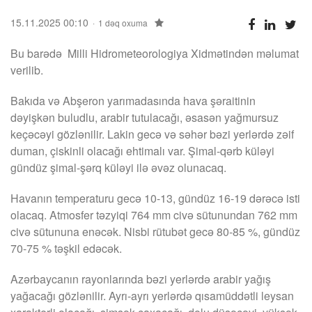
15.11.2025 00:10
1 dəq oxuma
Bu barədə Milli Hidrometeorologiya Xidmətindən məlumat
verilib.
Bakıda və Abşeron yarımadasında hava şəraitinin
dəyişkən buludlu, arabir tutulacağı, əsasən yağmursuz
keçəcəyi gözlənilir. Lakin gecə və səhər bəzi yerlərdə zəif
duman, çiskinli olacağı ehtimalı var. Şimal-qərb küləyi
gündüz şimal-şərq küləyi ilə əvəz olunacaq.
Havanın temperaturu gecə 10-13, gündüz 16-19 dərəcə isti
olacaq. Atmosfer təzyiqi 764 mm civə sütunundan 762 mm
civə sütununa enəcək. Nisbi rütubət gecə 80-85 %, gündüz
70-75 % təşkil edəcək.
Azərbaycanın rayonlarında bəzi yerlərdə arabir yağış
yağacağı gözlənilir. Ayrı-ayrı yerlərdə qısamüddətli leysan