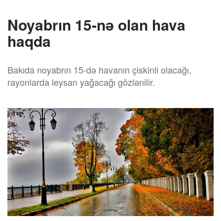
Noyabrın 15-nə olan hava
haqda
Bakıda noyabrın 15-də havanın çiskinli olacağı,
rayonlarda leysan yağacağı gözlənilir.