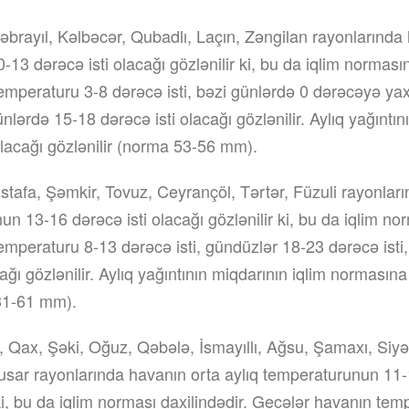
brayıl, Kəlbəcər, Qubadlı, Laçın, Zəngilan rayonlarında 
13 dərəcə isti olacağı gözlənilir ki, bu da iqlim normasın
emperaturu 3-8 dərəcə isti, bəzi günlərdə 0 dərəcəyə yax
ünlərdə 15-18 dərəcə isti olacağı gözlənilir. Aylıq yağıntın
lacağı gözlənilir (norma 53-56 mm).
tafa, Şəmkir, Tovuz, Ceyrançöl, Tərtər, Füzuli rayonları
un 13-16 dərəcə isti olacağı gözlənilir ki, bu da iqlim no
mperaturu 8-13 dərəcə isti, gündüzlər 18-23 dərəcə isti,
ağı gözlənilir. Aylıq yağıntının miqdarının iqlim normasın
 31-61 mm).
 Qax, Şəki, Oğuz, Qəbələ, İsmayıllı, Ağsu, Şamaxı, Siyə
ar rayonlarında havanın orta aylıq temperaturunun 11-1
 ki, bu da iqlim norması daxilindədir. Gecələr havanın te