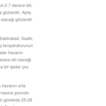
 2-7 dərəcə isti,
gözlənilir. Aylıq
olacağı gözlənilir
Sabirabad, Saatlı,
lıq temperaturunun
cələr havanın
rəcə isti olacağı
sə bir qədər çox
a havanın orta
rmasına yaxındır.
zi günlərdə 25-28