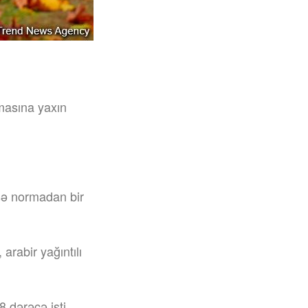
masına yaxın
 isə normadan bir
arabir yağıntılı
 dərəcə isti