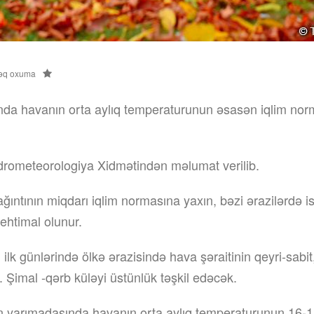
əq oxuma
yında havanın orta aylıq temperaturunun əsasən iqlim nor
idrometeorologiya Xidmətindən məlumat verilib.
q yağıntının miqdarı iqlim normasına yaxın, bəzi ərazilərdə
ehtimal olunur.
ilk günlərində ölkə ərazisində hava şəraitinin qeyri-sabit, 
. Şimal -qərb küləyi üstünlük təşkil edəcək.
 yarımadasında havanın orta aylıq temperaturunun 16-18