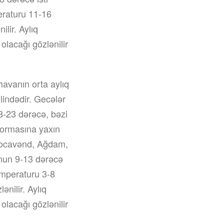
peraturu 11-16
lir. Aylıq
olacağı gözlənilir
avanın orta aylıq
lindədir. Gecələr
8-23 dərəcə, bəzi
 normasına yaxın
 Xocavənd, Ağdam,
nun 9-13 dərəcə
temperaturu 3-8
ənilir. Aylıq
olacağı gözlənilir