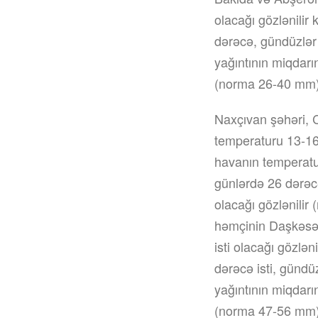
olacağı gözlənilir
dərəcə, gündüzlər 
yağıntının miqdarın
(norma 26-40 mm)
Naxçıvan şəhəri, 
temperaturu 13-16 
havanın temperatur
günlərdə 26 dərəcə 
olacağı gözlənili
həmçinin Daşkəsən
isti olacağı gözlə
dərəcə isti, gündüz
yağıntının miqdarın
(norma 47-56 mm)