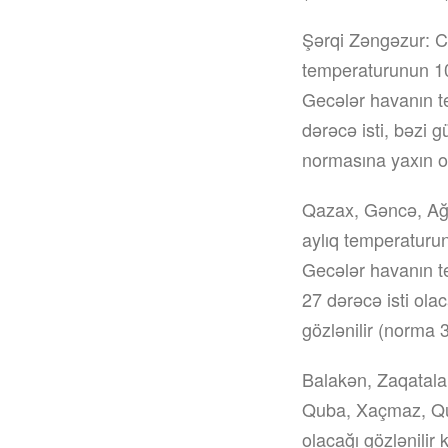
Şərqi Zəngəzur: Cə
temperaturunun 10-
Gecələr havanın t
dərəcə isti, bəzi g
normasına yaxın o
Qazax, Gəncə, Ağs
aylıq temperaturun
Gecələr havanın te
27 dərəcə isti olac
gözlənilir (norma
Balakən, Zaqatala,
Quba, Xaçmaz, Qus
olacağı gözlənilir