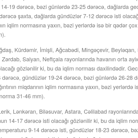
 14-19 dərəcə, bəzi günlərdə 23-25 dərəcə, dağlarda gecə
dərəcə şaxta, dağlarda gündüzlər 7-12 dərəcə isti olacağı 
ın iqlim normasına yaxın, bəzi yerlərdə isə bir qədər çox 
).
daş, Kürdəmir, İmişli, Ağcabədi, Mingəçevir, Beyləqan, 
, Zərdab, Salyan, Neftçala rayonlarında havanın orta ay
lacağı gözlənilir ki, bu da iqlim norması daxilindədir. Ge
 dərəcə, gündüzlər 19-24 dərəcə, bəzi günlərdə 26-28 də
ağıntının miqdarının iqlim normasına yaxın, bəzi yerlərdə i
 (norma 31-46 mm).
 Lerik, Lənkəran, Biləsuvar, Astara, Cəlilabad rayonlarınd
un 14-17 dərəcə isti olacağı gözlənilir ki, bu da iqlim no
emperaturu 9-14 dərəcə isti, gündüzlər 18-23 dərəcə, bə