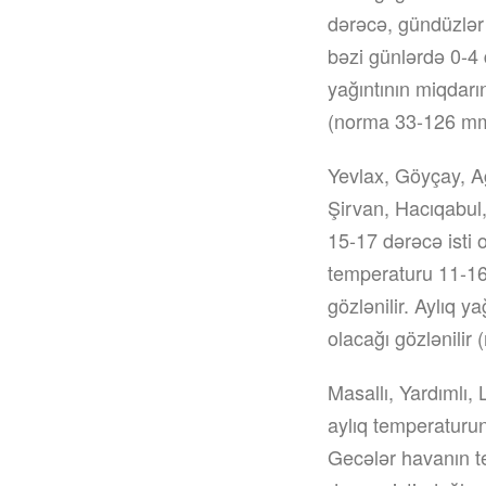
dərəcə, gündüzlər
bəzi günlərdə 0-4 
yağıntının miqdarın
(norma 33-126 mm
Yevlax, Göyçay, Ağ
Şirvan, Hacıqabul
15-17 dərəcə isti o
temperaturu 11-16
gözlənilir. Aylıq y
olacağı gözlənilir
Masallı, Yardımlı,
aylıq temperaturun
Gecələr havanın t