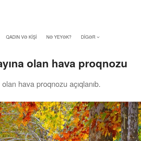
QADIN VƏ KIŞI
NƏ YEYƏK?
DIGƏR
ayına olan hava proqnozu
 olan hava proqnozu açıqlanıb.