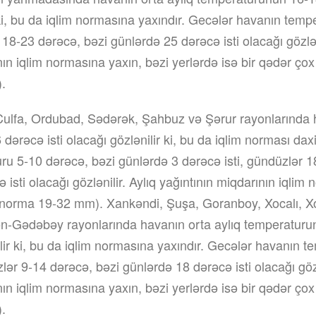
 ki, bu da iqlim normasına yaxındır. Gecələr havanın tem
18-23 dərəcə, bəzi günlərdə 25 dərəcə isti olacağı gözləni
ın iqlim normasına yaxın, bəzi yerlərdə isə bir qədər çox 
.
Culfa, Ordubad, Sədərək, Şahbuz və Şərur rayonlarında h
dərəcə isti olacağı gözlənilir ki, bu da iqlim norması daxi
u 5-10 dərəcə, bəzi günlərdə 3 dərəcə isti, gündüzlər 1
isti olacağı gözlənilir. Aylıq yağıntının miqdarının iqlim
r (norma 19-32 mm). Xankəndi, Şuşa, Goranboy, Xocalı,
-Gədəbəy rayonlarında havanın orta aylıq temperaturu
nilir ki, bu da iqlim normasına yaxındır. Gecələr havanın 
lər 9-14 dərəcə, bəzi günlərdə 18 dərəcə isti olacağı gözl
ın iqlim normasına yaxın, bəzi yerlərdə isə bir qədər çox 
.