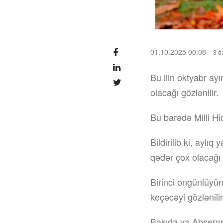
01.10.2025 00:08
3 d
Bu ilin oktyabr a
olacağı gözlənilir.
Bu barədə Milli H
Bildirilib ki, aylı
qədər çox olacağı 
Birinci ongünlüyün 
keçəcəyi gözlənilir
Bakıda və Abşeron