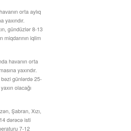
havanın orta aylıq
a yaxındır.
ın, gündüzlər 8-13
ın miqdarının iqlim
nda havanın orta
rmasına yaxındır.
 bəzi günlərdə 25-
a yaxın olacağı
zən, Şabran, Xızı,
4 dərəcə isti
mperaturu 7-12