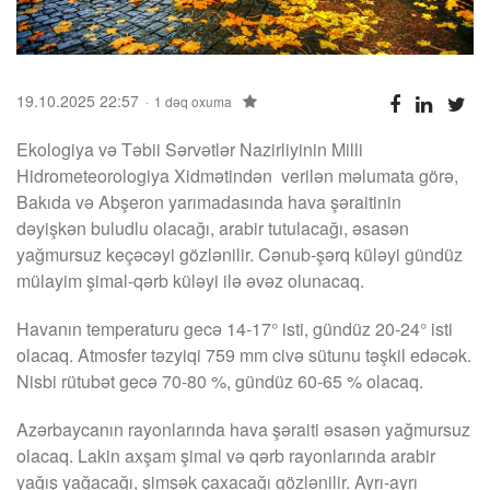
19.10.2025 22:57
1 dəq oxuma
Ekologiya və Təbii Sərvətlər Nazirliyinin Milli
Hidrometeorologiya Xidmətindən verilən məlumata görə,
Bakıda və Abşeron yarımadasında hava şəraitinin
dəyişkən buludlu olacağı, arabir tutulacağı, əsasən
yağmursuz keçəcəyi gözlənilir. Cənub-şərq küləyi gündüz
mülayim şimal-qərb küləyi ilə əvəz olunacaq.
Havanın temperaturu gecə 14-17° isti, gündüz 20-24° isti
olacaq. Atmosfer təzyiqi 759 mm civə sütunu təşkil edəcək.
Nisbi rütubət gecə 70-80 %, gündüz 60-65 % olacaq.
Azərbaycanın rayonlarında hava şəraiti əsasən yağmursuz
olacaq. Lakin axşam şimal və qərb rayonlarında arabir
yağış yağacağı, şimşək çaxacağı gözlənilir. Ayrı-ayrı