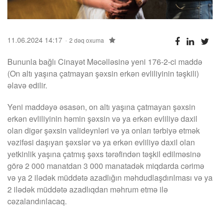
11.06.2024 14:17
2 dəq oxuma
Bununla bağlı Cinayət Məcəlləsinə yeni 176-2-ci maddə
(On altı yaşına çatmayan şəxsin erkən evliliyinin təşkili)
əlavə edilir.
Yeni maddəyə əsasən, on altı yaşına çatmayan şəxsin
erkən evliliyinin həmin şəxsin və ya erkən evliliyə daxil
olan digər şəxsin valideynləri və ya onları tərbiyə etmək
vəzifəsi daşıyan şəxslər və ya erkən evliliyə daxil olan
yetkinlik yaşına çatmış şəxs tərəfindən təşkil edilməsinə
görə 2 000 manatdan 3 000 manatadək miqdarda cərimə
və ya 2 ilədək müddətə azadlığın məhdudlaşdırılması və ya
2 ilədək müddətə azadlıqdan məhrum etmə ilə
cəzalandırılacaq.