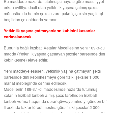
Bu maddədə nəzərdə tutulmuş cinayətə görə məsuliyyət
erkən evliliyə daxil olan yetkinlik yaşına çatmış şəxsə
münasibətdə həmin şəxslə zərərçəkmiş şəxsin yaş fərqi
beş ildən çox olduqda yaranır.
Yetkinlik yaşına çatmayanların kəbinini kəsənlər
cərimələnəcək.
Bununla bağlı İnzibati Xətalar Məcəlləsinə yeni 189-3-cü
maddə (Yetkinlik yaşına çatmayan şəxslər barəsində dini
kəbinkəsmə) əlavə edilir.
Yeni maddəyə əsasən, yetkinlik yaşına çatmayan şəxs
barəsində dini kəbinkəsməyə görə fiziki şəxslər 1 000
manat məbləğində cərimə ediləcək.
Məcəllənin 189-3.1-ci maddəsində nəzərdə tutulmuş
xətanın inzibati tənbeh almış şəxs tərəfindən inzibati
tənbeh vermə haqqında qərar qüvvəyə mindiyi gündən bir
il ərzində təkrar törədilməsinə görə fiziki şəxslər 2 000