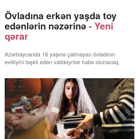
Övladına erkən yaşda toy
edənlərin nəzərinə
- Yeni
qərar
Azərbaycanda 16 yaşına çatmayan övladının
evliliyini təşkil edən valideynlər həbs olunacaq.