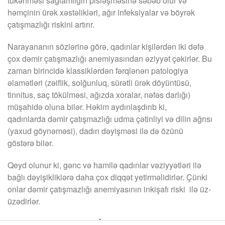
tükənməsi sağlamlığın pisləşməsinə səbəb olur və
həmçinin ürək xəstəlikləri, ağır infeksiyalar və böyrək
çatışmazlığı riskini artırır.
Narayananın sözlərinə görə, qadınlar kişilərdən iki dəfə
çox dəmir çatışmazlığı anemiyasından əziyyət çəkirlər. Bu
zaman birincidə klassiklərdən fərqlənən patologiya
əlamətləri (zəiflik, solğunluq, sürətli ürək döyüntüsü,
tinnitus, saç tökülməsi, ağızda xoralar, nəfəs darlığı)
müşahidə oluna bilər. Həkim aydınlaşdırıb ki,
qadınlarda dəmir çatışmazlığı udma çətinliyi və dilin ağrısı
(yaxud göynəməsi), dadın dəyişməsi ilə də özünü
göstərə bilər.
Qeyd olunur ki, gənc və hamilə qadınlar vəziyyətləri ilə
bağlı dəyişikliklərə daha çox diqqət yetirməlidirlər. Çünki
onlar dəmir çatışmazlığı anemiyasının inkişafı riski ilə üz-
üzədirlər.
Firuzə Alimova /
TURPKİMi.COM