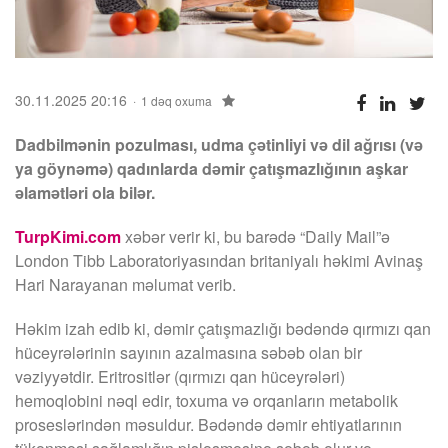
30.11.2025 20:16
1 dəq oxuma
Dadbilmənin pozulması, udma çətinliyi və dil ağrısı (və
ya göynəmə) qadınlarda dəmir çatışmazlığının aşkar
əlamətləri ola bilər.
TurpKimi.com
xəbər verir ki, bu barədə “Daily Mail”ə
London Tibb Laboratoriyasından britaniyalı həkimi Avinaş
Hari Narayanan məlumat verib.
Həkim izah edib ki, dəmir çatışmazlığı bədəndə qırmızı qan
hüceyrələrinin sayının azalmasına səbəb olan bir
vəziyyətdir. Eritrositlər (qırmızı qan hüceyrələri)
hemoqlobini nəql edir, toxuma və orqanların metabolik
proseslərindən məsuldur. Bədəndə dəmir ehtiyatlarının