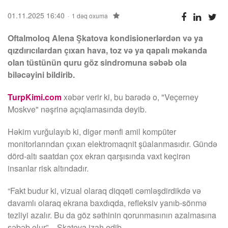
01.11.2025 16:40
1 dəq oxuma
Oftalmoloq Alena Şkatova kondisionerlərdən və ya
qızdırıcılardan çıxan hava, toz və ya qapalı məkanda
olan tüstünün quru göz sindromuna səbəb ola
biləcəyini bildirib.
TurpKimi.com
xəbər verir ki, bu barədə o, "Veçerney
Moskve" nəşrinə açıqlamasında deyib.
Həkim vurğulayıb ki, digər mənfi amil kompüter
monitorlarından çıxan elektromaqnit şüalanmasıdır. Gündə
dörd-altı saatdan çox ekran qarşısında vaxt keçirən
insanlar risk altındadır.
“Fakt budur ki, vizual olaraq diqqəti cəmləşdirdikdə və
davamlı olaraq ekrana baxdıqda, refleksiv yanıb-sönmə
tezliyi azalır. Bu da göz səthinin qorunmasının azalmasına
səbəb olur”, - Şkatova izah edib.