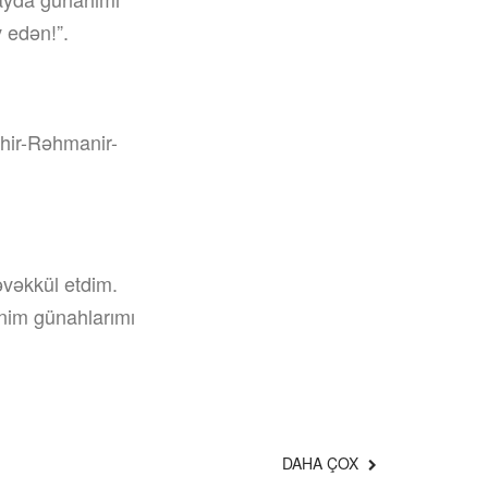
 edən!”.
ahir-Rəhmanir-
təvəkkül etdim.
ənim günahlarımı
DAHA ÇOX