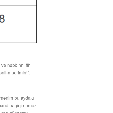
və nəbbihni fihi
 ənil-mucrimin!”.
, mənim bu aydakı
yaхud həqiqi namaz
 ayda günahımı