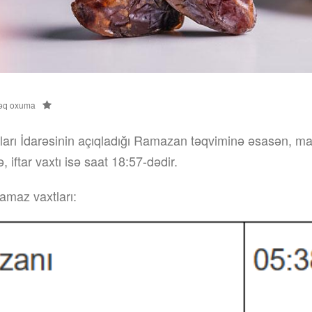
əq oxuma
rı İdarəsinin açıqladığı Ramazan təqviminə əsasən, ma
, iftar vaxtı isə saat 18:57-dədir.
amaz vaxtları: