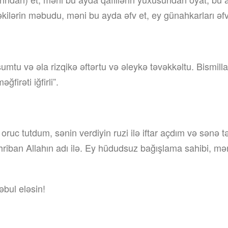
kilərin məbudu, məni bu ayda əfv et, ey günahkarları əfv
mtu və əla rizqikə əftərtu və əleykə təvəkkəltu. Bismill
firəti iğfirli”.
 oruc tutdum, sənin verdiyin ruzi ilə iftar açdım və sənə 
riban Allahın adı ilə. Ey hüdudsuz bağışlama sahibi, m
bul eləsin!