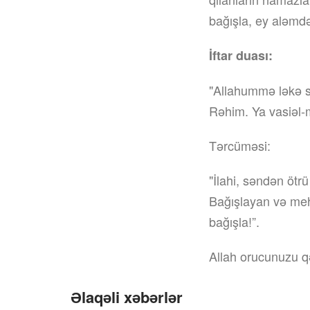
bağışla, ey aləmdə
İftar duası:
"Allahummə ləkə su
Rəhim. Ya vasiəl-məğ
Tərcüməsi:
"İlahi, səndən ötrü
Bağışlayan və meh
bağışla!”.
Allah orucunuzu qə
Əlaqəli xəbərlər