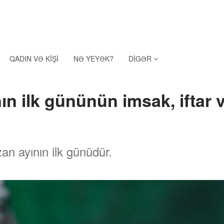
QADIN VƏ KIŞI
NƏ YEYƏK?
DIGƏR
n ilk gününün imsak, iftar
 ayının ilk günüdür.