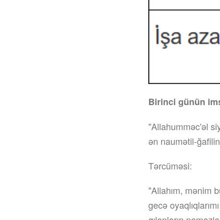
Birinci günün im
"Allahumməc'əl siy
ən naumətil-ğafilin
Tərcüməsi:
"Allahım, mənim b
gecə oyaqlıqlarım
qılanların namazla