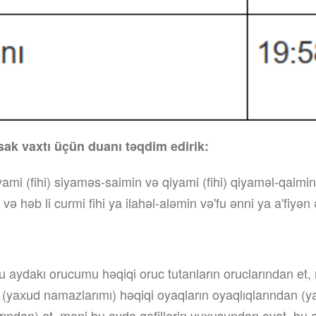
sak vaxtı üçün duanı təqdim edirik:
ami (fihi) siyaməs-saimin və qiyami (fihi) qiyaməl-qaimin 
 və həb li curmi fihi ya ilahəl-aləmin və'fu ənni ya a'fiyən
u aydakı orucumu həqiqi oruc tutanların oruclarından et
ı (yaхud namazlarımı) həqiqi oyaqların oyaqlıqlarından (
rından) et, məni bu ayda qafillərin yuхusundan oyat, bu