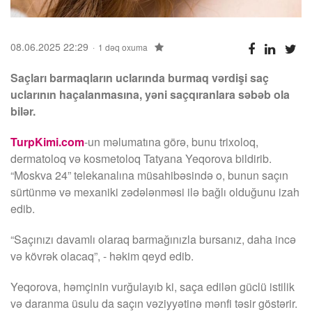
08.06.2025 22:29
1 dəq oxuma
Saçları barmaqların uclarında burmaq vərdişi saç
uclarının haçalanmasına, yəni saçqıranlara səbəb ola
bilər.
TurpKimi.com
-un məlumatına görə, bunu trixoloq,
dermatoloq və kosmetoloq Tatyana Yeqorova bildirib.
“Moskva 24” telekanalına müsahibəsində o, bunun saçın
sürtünmə və mexaniki zədələnməsi ilə bağlı olduğunu izah
edib.
“Saçınızı davamlı olaraq barmağınızla bursanız, daha incə
və kövrək olacaq”, - həkim qeyd edib.
Yeqorova, həmçinin vurğulayıb ki, saça edilən güclü istilik
və daranma üsulu da saçın vəziyyətinə mənfi təsir göstərir.