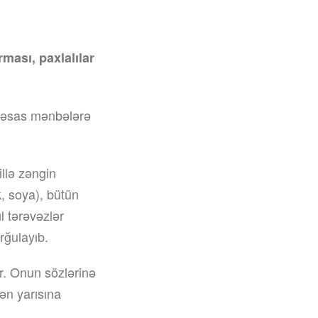
ması, paxlalılar
, əsas mənbələrə
llə zəngin
k, soya), bütün
l tərəvəzlər
rğulayıb.
. Onun sözlərinə
ən yarısına