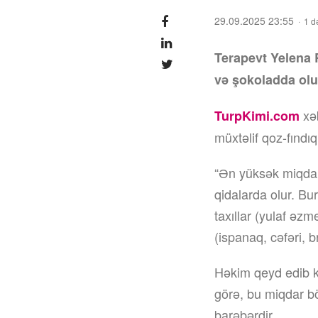
29.09.2025 23:55
1 d
Terapevt Yelena 
və şokoladda olu
xəb
TurpKimi.com
müxtəlif qoz-fındıq
“Ən yüksək miqdard
qidalarda olur. Bu
taxıllar (yulaf əz
(ispanaq, cəfəri, b
Həkim qeyd edib k
görə, bu miqdar b
barəbərdir.