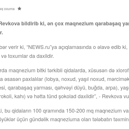
əq oxuma
Revkova bildirib ki, ən çox maqnezium qarabaşaq yar
r.
ər verir ki, “NEWS.ru”ya açıqlamasında o əlavə edib ki
 və toxumlar da daxildir.
a maqnezium bitki tərkibli qidalarda, xüsusən də xlorofi
ra əsasən paxlalılar (lobya, noxud, yaşıl noxud, mərcimə
mesi, qarabaşaq yarması, qəhvəyi düyü, buğda, arpa), yaşı
rokoli, kahı) və hətta tünd şokolad daxildir”, - Revkova vu
i, bu qidaların 100 qramında 150-200 mq maqnezium var
öyüklər üçün gündəlik maqneziuma olan tələbatın təxmin