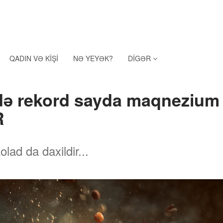
QADIN VƏ KIŞI
NƏ YEYƏK?
DIGƏR
də rekord sayda maqnezium
R
lad da daxildir...