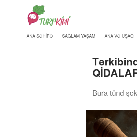
ANA SƏHIFƏ
SAĞLAM YAŞAM
ANA VƏ UŞAQ
Tərkibin
QİDALA
Bura tünd şoko