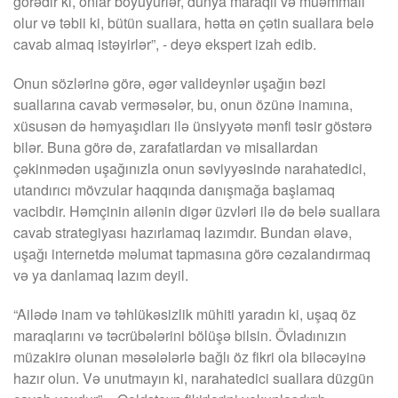
görədir ki, onlar böyüyürlər, dünya maraqlı və müəmmalı
olur və təbii ki, bütün suallara, hətta ən çətin suallara belə
cavab almaq istəyirlər”, - deyə ekspert izah edib.
Onun sözlərinə görə, əgər valideynlər uşağın bəzi
suallarına cavab verməsələr, bu, onun özünə inamına,
xüsusən də həmyaşıdları ilə ünsiyyətə mənfi təsir göstərə
bilər. Buna görə də, zarafatlardan və misallardan
çəkinmədən uşağınızla onun səviyyəsində narahatedici,
utandırıcı mövzular haqqında danışmağa başlamaq
vacibdir. Həmçinin ailənin digər üzvləri ilə də belə suallara
cavab strategiyası hazırlamaq lazımdır. Bundan əlavə,
uşağı internetdə məlumat tapmasına görə cəzalandırmaq
və ya danlamaq lazım deyil.
“Ailədə inam və təhlükəsizlik mühiti yaradın ki, uşaq öz
maraqlarını və təcrübələrini bölüşə bilsin. Övladınızın
müzakirə olunan məsələlərlə bağlı öz fikri ola biləcəyinə
hazır olun. Və unutmayın ki, narahatedici suallara düzgün