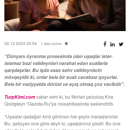
02.12.2023 00:54
1 dəq oxuma
"Dünyanı öyrənmə prosesində olan uşaqlar istər-
istəməz bəzi valideynləri narahat edən suallarla
qarşılaşırlar. Bu işdə əsas səhv valideynlərin
mövqeyidir ki, onlar belə bir sualı cavabsız qoyurlar.
Belə bir vəziyyətdə dürüst və açıq olmaq çox vacibdir".
TurpKimi.com
xəbər verir ki, bu fikirləri psixoloq Kira
Qoldşteyn “Gazeta.Ru”ya müsahibəsində səsləndirib.
“Uşaqlar qadağan kimi görünən hər şeylə maraqlanırlar.
Bu, qətiyyən ona görə deyil ki, uşaqlarımız pisdir. Bu ona