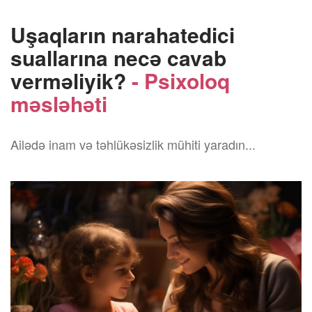
Uşaqların narahatedici
suallarına necə cavab
verməliyik?
- Psixoloq
məsləhəti
Ailədə inam və təhlükəsizlik mühiti yaradın...