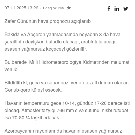
07.11.2025 13:26
1 dəq oxuma
Zəfər Gününün hava proqnozu açıqlanıb
Bakıda və Abşeron yarımadasında noyabrın 8-də hava
şəraitinin dəyişkən buludlu olacağı, arabir tutulacağı,
əsasən yağmursuz keçəcəyi gözlənilir.
Bu barədə Milli Hidrometeorologiya Xidmətindən məlumat
verilib.
Bildirilib ki, gecə və səhər bəzi yerlərdə zəif duman olacaq.
Cənub-qərb küləyi əsəcək.
Havanın temperaturu gecə 10-14, gündüz 17-20 dərəcə isti
olacaq. Atmosfer təzyiqi 766 mm civə sütunu, nisbi rütubət
isə 70-80 % təşkil edəcək.
Azərbaycanın rayonlarında havanın əsasən yağmursuz