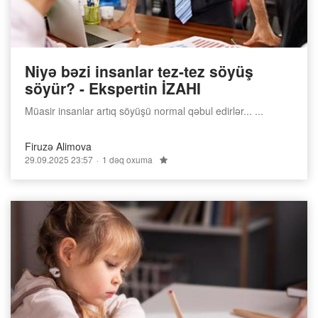
Niyə bəzi insanlar tez-tez söyüş
söyür? - Ekspertin İZAHI
Müasir insanlar artıq söyüşü normal qəbul edirlər... ...
Firuzə Alimova
29.09.2025 23:57
1 dəq oxuma