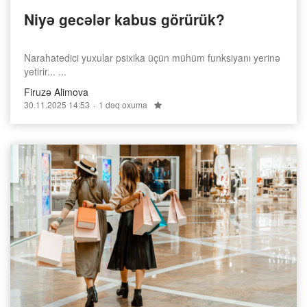
Niyə gecələr kabus görürük?
Narahatedici yuxular psixika üçün mühüm funksiyanı yerinə
yetirir... ...
Firuzə Alimova
30.11.2025 14:53
1 dəq oxuma