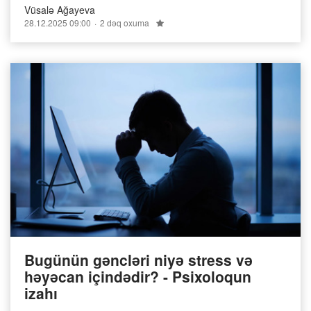
Vüsalə Ağayeva
28.12.2025 09:00
2 dəq oxuma
Bugünün gəncləri niyə stress və
həyəcan içindədir? - Psixoloqun
izahı