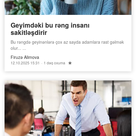
Geyimdəki bu rəng insanı
sakitləşdirir
Bu rəngdə geyinənlərə çox az sayda adamlara rast gəlmək
olur... ...
Firuzə Alimova
12.10.2025 15:31
1 dəq oxuma