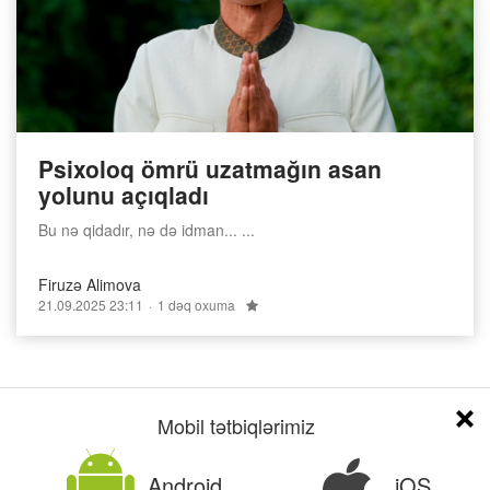
Psixoloq ömrü uzatmağın asan
yolunu açıqladı
Bu nə qidadır, nə də idman... ...
Firuzə Alimova
21.09.2025 23:11
1 dəq oxuma
Mobil tətbiqlərimiz
«
1
2
3
4
5
…
»
Android
iOS