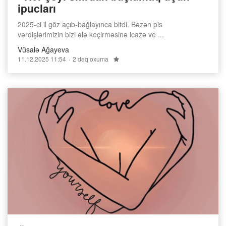
ipucları
2025-ci il göz açıb-bağlayınca bitdi. Bəzən pis
vərdişlərimizin bizi ələ keçirməsinə icazə ve ...
Vüsalə Ağayeva
11.12.2025 11:54
2 dəq oxuma