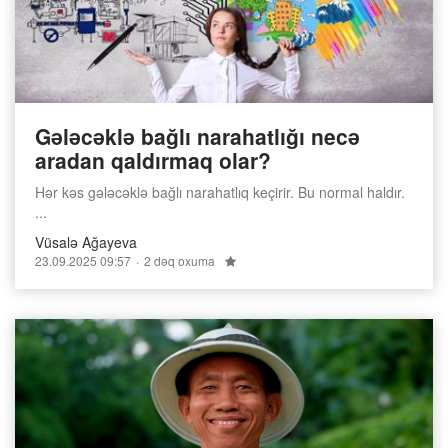
Gələcəklə bağlı narahatlığı necə
aradan qaldırmaq olar?
Hər kəs gələcəklə bağlı narahatlıq keçirir. Bu normal haldır.
...
Vüsalə Ağayeva
23.09.2025 09:57
2 dəq oxuma