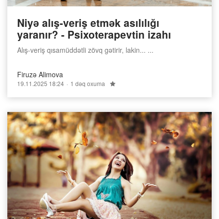
Niyə alış-veriş etmək asılılığı
yaranır? - Psixoterapevtin izahı
Alış-veriş qısamüddətli zövq gətirir, lakin... ...
Firuzə Alimova
19.11.2025 18:24
1 dəq oxuma