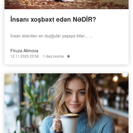
İnsanı xoşbəxt edən NƏDİR?
İnsan istənilən an duyğular yaşaya bilər... ...
Firuzə Alimova
12.11.2025 23:56
1 dəq oxuma