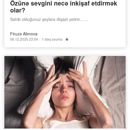
Özünə sevgini necə inkişaf etdirmək
olar?
Sahib olduğunuz şeylərə diqqət yetirin... ...
Firuzə Alimova
06.12.2025 23:54
1 dəq oxuma