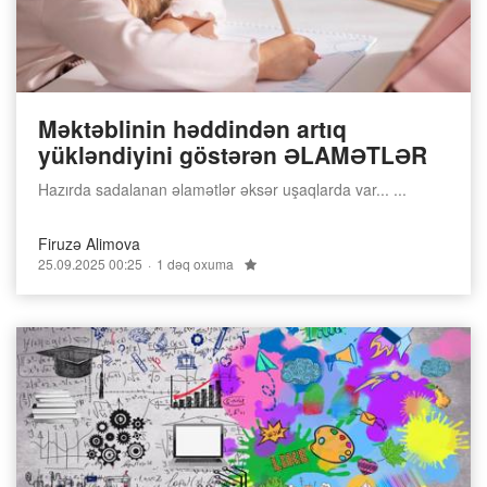
Məktəblinin həddindən artıq
yükləndiyini göstərən ƏLAMƏTLƏR
Hazırda sadalanan əlamətlər əksər uşaqlarda var... ...
Firuzə Alimova
25.09.2025 00:25
1 dəq oxuma