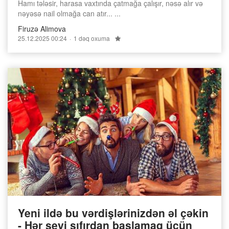
Hamı tələsir, harasa vaxtında çatmağa çalışır, nəsə alır və
nəyəsə nail olmağa can atır... ...
Firuzə Alimova
25.12.2025 00:24
1 dəq oxuma
Yeni ildə bu vərdişlərinizdən əl çəkin
- Hər şeyi sıfırdan başlamaq üçün