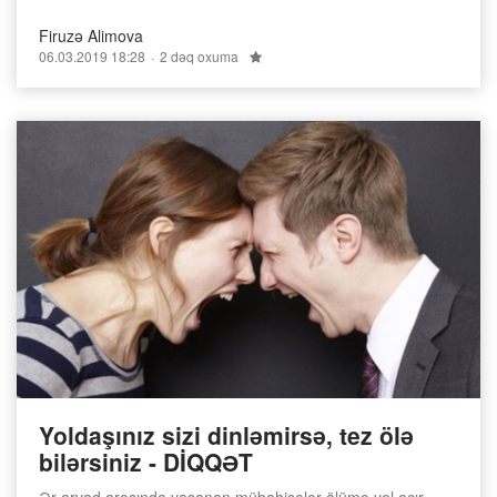
Firuzə Alimova
06.03.2019 18:28
2 dəq oxuma
Yoldaşınız sizi dinləmirsə, tez ölə
bilərsiniz - DİQQƏT