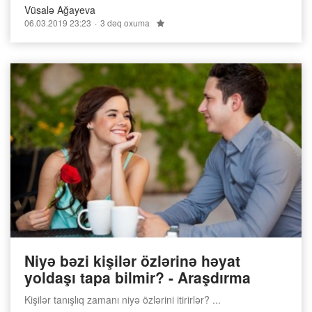
Vüsalə Ağayeva
06.03.2019 23:23
3 dəq oxuma
Niyə bəzi kişilər özlərinə həyat
yoldaşı tapa bilmir? - Araşdırma
Kişilər tanışlıq zamanı niyə özlərini itirirlər? ...