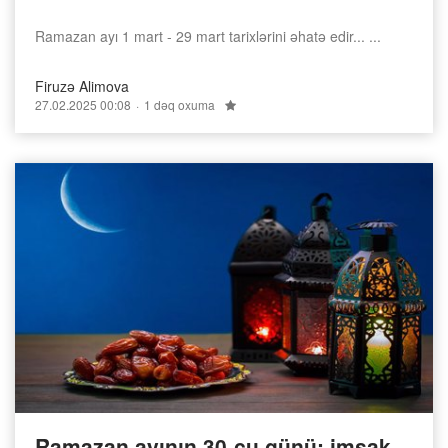
Ramazan ayı 1 mart - 29 mart tarixlərini əhatə edir... ...
Firuzə Alimova
27.02.2025 00:08
1 dəq oxuma
Ramazan ayının 30-cu günü: imsak