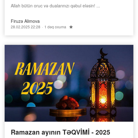
Allah bütün oruc və dualarınızı qəbul eləsin! ...
Firuzə Alimova
28.02.2025 22:28
1 dəq oxuma
Ramazan ayının TƏQVİMİ - 2025