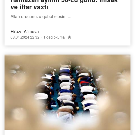
və iftar vaxtı
Allah orucunuzu qəbul eləsin! ...
Firuzə Alimova
08.04.2024 22:32
1 dəq oxuma