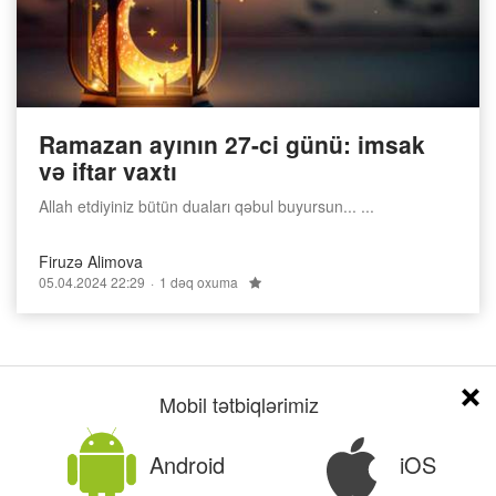
Ramazan ayının 27-ci günü: imsak
və iftar vaxtı
Allah etdiyiniz bütün duaları qəbul buyursun... ...
Firuzə Alimova
05.04.2024 22:29
1 dəq oxuma
Mobil tətbiqlərimiz
«
…
2
3
4
5
6
…
»
Android
iOS