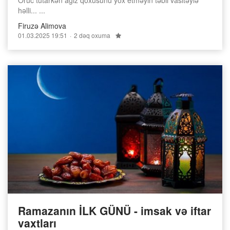
Oruc tutarkən ağız qoxusunu yox etməyin təbii vasitəylə
həlli... ...
Firuzə Alimova
01.03.2025 19:51
2 dəq oxuma
Ramazanın İLK GÜNÜ - imsak və iftar
vaxtları