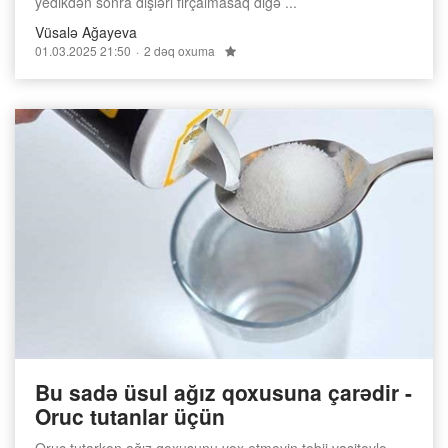
yedikdən sonra dişləri fırçalmasaq digə ...
Vüsalə Ağayeva
01.03.2025 21:50
2 dəq oxuma
Bu sadə üsul ağız qoxusuna çarədir -
Oruc tutanlar üçün