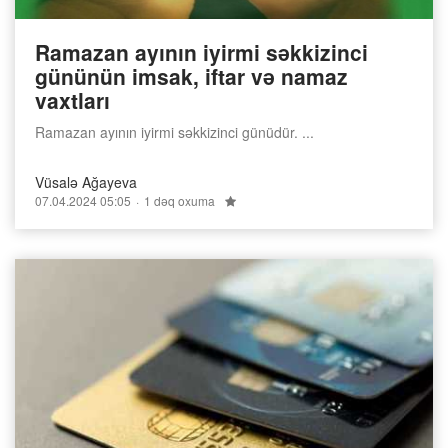
Ramazan ayının iyirmi səkkizinci
gününün imsak, iftar və namaz
vaxtları
Ramazan ayının iyirmi səkkizinci günüdür. ...
Vüsalə Ağayeva
07.04.2024 05:05
1 dəq oxuma