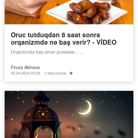
Oruc tutduqdan 8 saat sonra
orqanizmdə nə baş verir? - VİDEO
Orqanizmdə baş verən proseslər... ...
Firuzə Alimova
05.04.2024 23:04
1 dəq oxuma