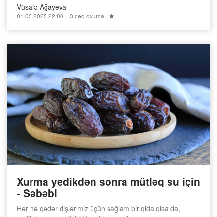
Vüsalə Ağayeva
01.03.2025 22:00
3 dəq oxuma
Xurma yedikdən sonra mütləq su için
- Səbəbi
Hər nə qədər dişlərimiz üçün sağlam bir qida olsa da,