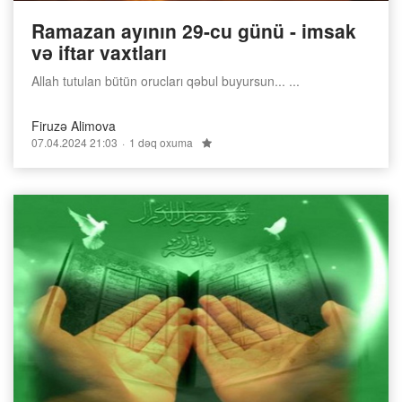
Ramazan ayının 29-cu günü - imsak
və iftar vaxtları
Allah tutulan bütün orucları qəbul buyursun... ...
Firuzə Alimova
07.04.2024 21:03
1 dəq oxuma